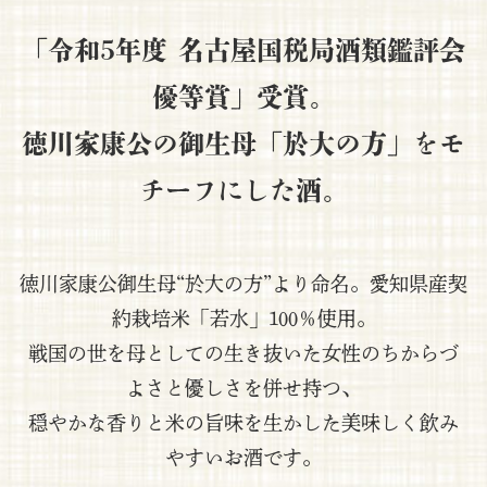
「令和5年度 名古屋国税局酒類鑑評会
優等賞」受賞。
徳川家康公の御生母「於大の方」をモ
チーフにした酒。
徳川家康公御生母“於大の方”より命名。愛知県産契
約栽培米「若水」100％使用。
戦国の世を母としての生き抜いた女性のちからづ
よさと優しさを併せ持つ、
穏やかな香りと米の旨味を生かした美味しく飲み
やすいお酒です。