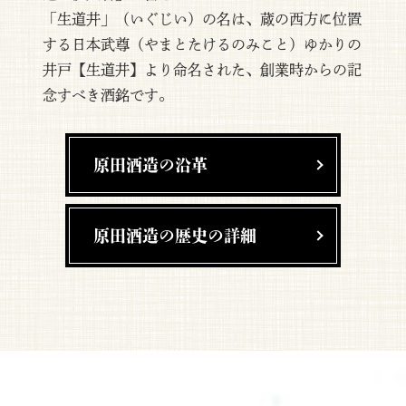
「生道井」（いぐじい）の名は、蔵の西方に位置
する日本武尊（やまとたけるのみこと）ゆかりの
井戸【生道井】より命名された、創業時からの記
念すべき酒銘です。
原田酒造の沿革
原田酒造の歴史の詳細