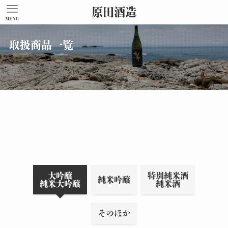
原田酒造
MENU
取扱商品一覧
大吟醸
特別純米酒
純米吟醸
純米大吟醸
純米酒
そのほか