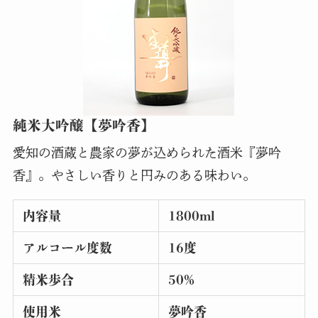
純米大吟醸【夢吟香】
愛知の酒蔵と農家の夢が込められた酒米『夢吟
香』。やさしい香りと円みのある味わい。
内容量
1800ml
アルコール度数
16度
精米歩合
50%
使用米
夢吟香