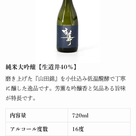
純米大吟醸【生道井40％】
磨き上げた『山田錦』を小仕込み低温醗酵で丁寧
に醸した逸品です。芳薫な吟醸香と気品ある旨味
が特長です。
内容量
720ml
アルコール度数
16度