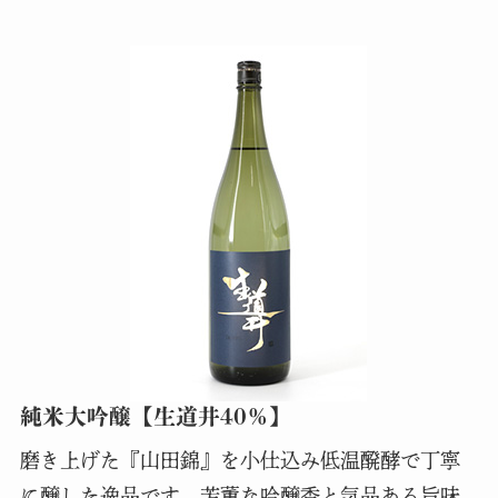
純米大吟醸【生道井40％】
磨き上げた『山田錦』を小仕込み低温醗酵で丁寧
に醸した逸品です。芳薫な吟醸香と気品ある旨味