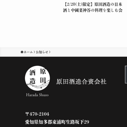
【2/28(土)限定】原田酒造の日本
酒と中國菜神谷の料理を楽しむ会
ホーム
お知らせ
〒470-2104
愛知県知多郡東浦町生路坂下29