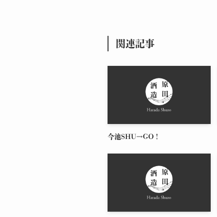
関連記事
今池SHU→GO！