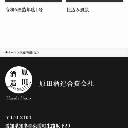
令和6酒造年度1号
仕込み風景
ホーム
生道井蔵日記
〒470-2104
愛知県知多郡東浦町生路坂下29